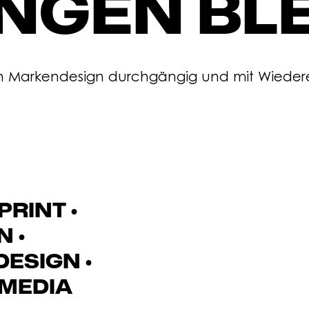
NGEN BLE
n Markendesign durchgängig und mit Wieder
PRINT •
N •
ESIGN •
 MEDIA