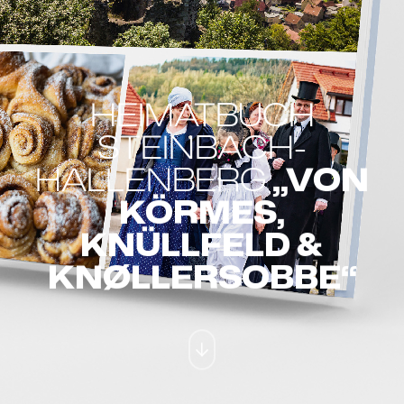
HEIMATBUCH
STEINBACH-
HALLENBERG
„VON
KÖRMES,
KNÜLLFELD &
KNØLLERSOBBE“